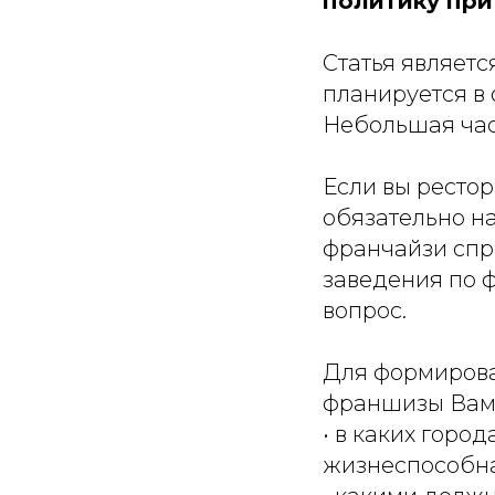
политику при
Статья являетс
планируется в 
Небольшая част
Если вы ресто
обязательно на
франчайзи спр
заведения по ф
вопрос.
Для формирова
франшизы Вам,
• в каких горо
жизнеспособна