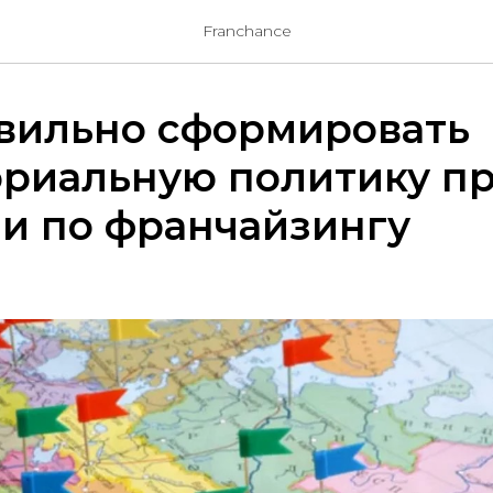
Franchance
авильно сформировать
ориальную политику п
и по франчайзингу