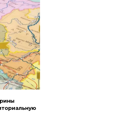
Ирины
риториальную