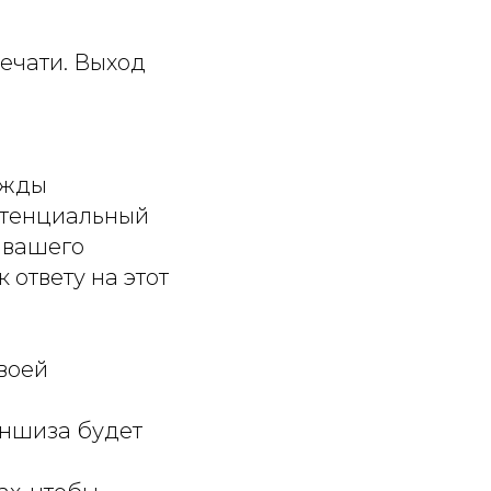
печати. Выход
ажды
потенциальный
 вашего
 ответу на этот
воей
раншиза будет