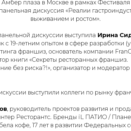
 в Амбер плаза в Москве в рамках Фестивал
 панельная дискуссия «Реалии гастроиндус
выживанием и ростом».
анельной дискуссии выступила
Ирина Си
к с 19-летним опытом в сфере разработки (у
етинга франшиз, основатель компании Fran
втор книги «Секреты ресторанных франшиз.
ие без риска?!», организатор и модерато
искуссии выступили коллеги по рынку фран
ов
, руководитель проектов развития и пр
нтер Ресторантс. Бренды iL ПАТИО / Плане
ела кофе, 17 лет в развитии Федеральных с