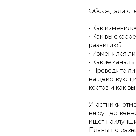
Обсуждали сл
• Как изменило
• Как вы скорр
развитию?
• Изменился л
• Какие канал
• Проводите ли
на действующи
костов и как в
Участники отм
не существенн
ищет наилучши
Планы по разв