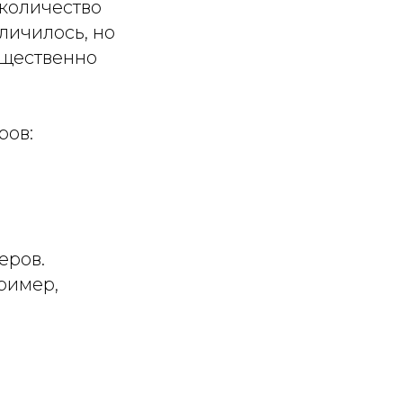
 количество
личилось, но
ущественно
ров:
еров.
ример,