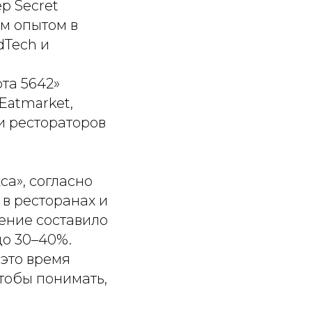
р Secret
им опытом в
dTech и
та 5642»
Eatmarket,
и рестораторов
а», согласно
 в ресторанах и
дение составило
до 30–40%.
 это время
тобы понимать,