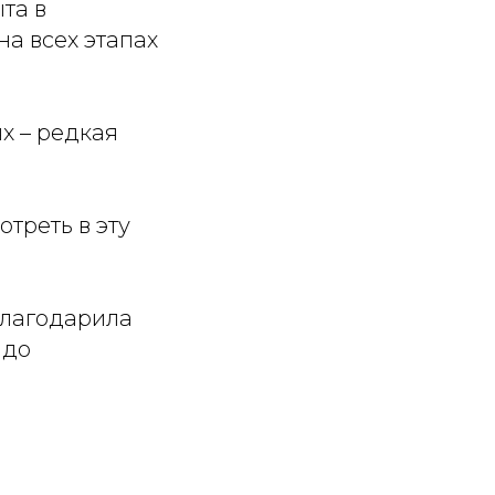
та в
а всех этапах
х – редкая
отреть в эту
благодарила
адо