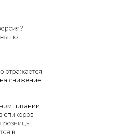
версия?
аны по
то отражается
 на снижение
нном питании
з спикеров
я розницы.
тся в