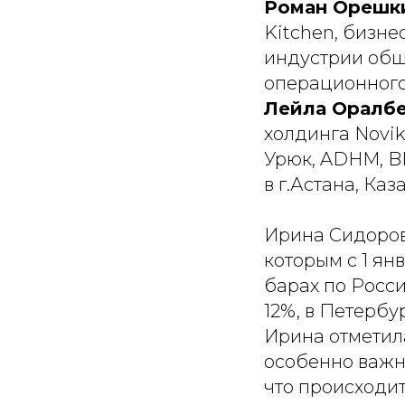
Роман Орешк
Kitchen, бизне
индустрии обще
операционного
Лейла Оралб
холдинга Novik
Урюк, ADHM, B
в г.Астана, Каз
Ирина Сидоров
которым с 1 ян
барах по Росси
12%, в Петербу
Ирина отметила
особенно важн
что происходит