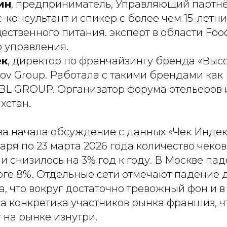
ин
, предприниматель, Управляющий партнё
с-консультант и спикер с более чем 15-летн
ственного питания. эксперт в области Foo
 управления.
ек
, директор по франчайзингу бренда «Высо
ov Group. Работала с такими брендами как 
BL GROUP. Организатор форума отельеров 
ахстан.
а начала обсуждение с данных «Чек Индекс
варя по 23 марта 2026 года количество чеков
и снизилось на 3% год к году. В Москве па
рге 8%. Отдельные сети отмечают падение 
, что вокруг достаточно тревожный фон и в
а конкретика участников рынка франшиз, ч
 на рынке изнутри.