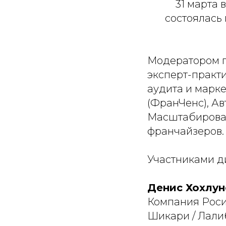
31 марта
состоялась
Модератором п
эксперт-практи
аудита и марк
(ФранЧенс), А
Масштабирован
франчайзеров.
Участниками д
Денис Хохлун
Компания Роси
Шикари / Лалиб