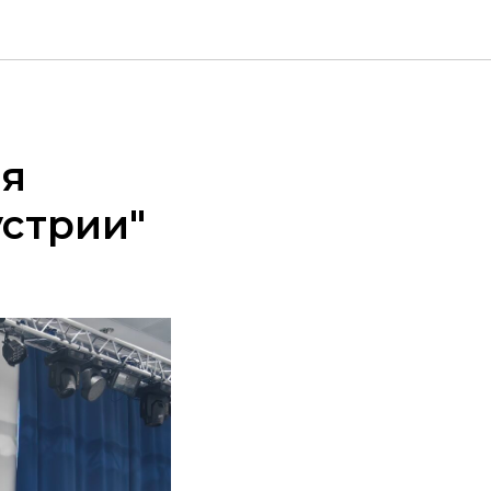
ая
устрии"