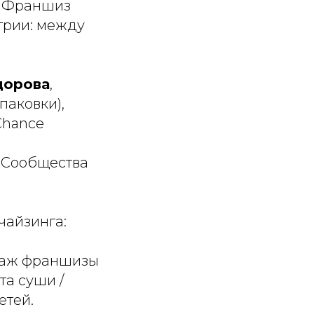
я Франшиз
трии: между
дорова
,
паковки),
Chance
р Сообщества
чайзинга:
одаж франшизы
та суши /
етей.